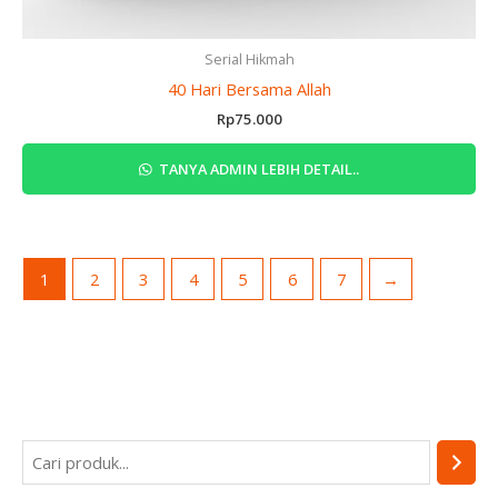
Serial Hikmah
40 Hari Bersama Allah
Rp
75.000
TANYA ADMIN LEBIH DETAIL..
1
2
3
4
5
6
7
→