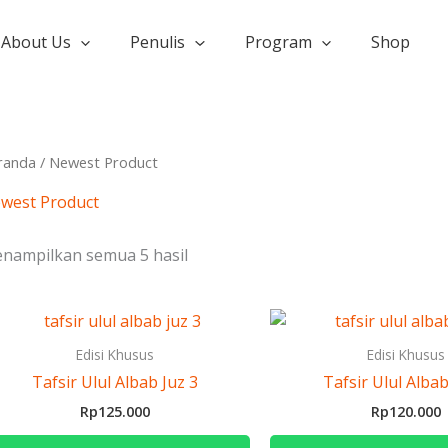
Diurutkan
menurut
yang
About Us
Penulis
Program
Shop
terbaru
randa
/ Newest Product
west Product
nampilkan semua 5 hasil
Edisi Khusus
Edisi Khusus
Tafsir Ulul Albab Juz 3
Tafsir Ulul Albab
Rp
125.000
Rp
120.000