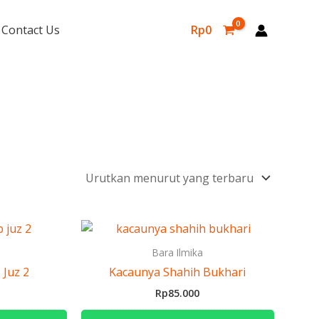
Contact Us
Rp
0
Bara Ilmika
 Juz 2
Kacaunya Shahih Bukhari
Rp
85.000