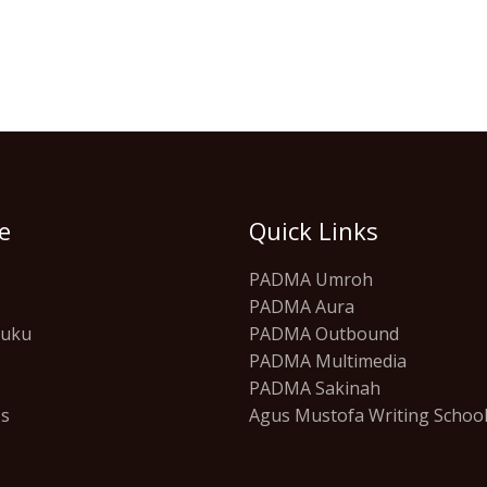
e
Quick Links
PADMA Umroh
PADMA Aura
Buku
PADMA Outbound
PADMA Multimedia
PADMA Sakinah
Us
Agus Mustofa Writing Schoo