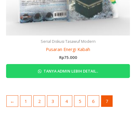
Serial Diskusi Tasawuf Modern
Pusaran Energi Kabah
Rp
75.000
TANYA ADMIN LEBIH DETAIL..
←
1
2
3
4
5
6
7