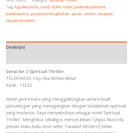
SKU:
TELE-2
Kategori:
Spiritual Thriller
Tag:
AgusMustofa
,
covid
,
dzikir
,
islam
,
padmabookstore
,
padmapress
,
pusaranenergikabah
,
quran
,
sitokin
,
tasawuf
,
tasawufmodern
Deskripsi
Ulasan (0)
Serial ke-2 Spiritual Thriller
TELEKINESIS 2 by Oka Rimba Akbar
Kode : TELE2
Novel genre baru yang menggabungkan antara kisah
petualangan yang menegangkan dengan kedalaman spiritual
yang misterius. Saya menyebutnya sebagai novel ‘Spiritual
Thriller’. Menghibur sekaligus mencerahkan..! [Agus Mustofa,
penulis buku-buku best seller Tasawuf Modern] Selain
menyuguhkan kisah yang penuh misteri dan menantang