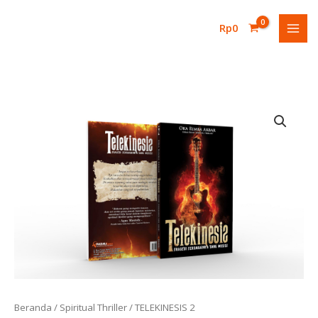
Lewati
ke
Rp
0
konten
Kuantitas
TELEKINESIS
2
Beranda
/
Spiritual Thriller
/ TELEKINESIS 2