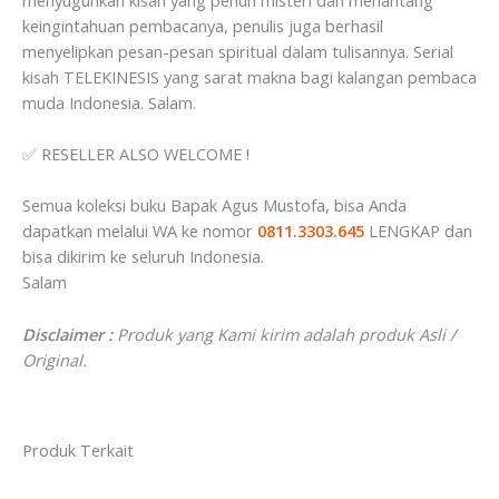
keingintahuan pembacanya, penulis juga berhasil
menyelipkan pesan-pesan spiritual dalam tulisannya. Serial
kisah TELEKINESIS yang sarat makna bagi kalangan pembaca
muda Indonesia. Salam.
✅ RESELLER ALSO WELCOME !
Semua koleksi buku Bapak Agus Mustofa, bisa Anda
dapatkan melalui⁣⁣⁣⁣⁣⁣⁣⁣⁣⁣⁣⁣⁣⁣⁣⁣⁣⁣⁣⁣⁣⁣⁣⁣ WA ke nomor
0811.3303.645
LENGKAP dan
bisa dikirim ⁣⁣⁣⁣⁣⁣⁣⁣⁣⁣⁣⁣⁣⁣⁣⁣⁣⁣⁣⁣⁣⁣⁣⁣⁣⁣⁣⁣⁣⁣⁣⁣⁣⁣⁣⁣⁣⁣ke seluruh Indonesia. ⁣⁣⁣⁣⁣⁣⁣⁣⁣⁣⁣⁣⁣⁣⁣⁣⁣⁣⁣⁣⁣⁣⁣⁣⁣⁣⁣⁣⁣⁣⁣⁣⁣⁣⁣⁣⁣⁣
Salam
Disclaimer :
Produk yang Kami kirim adalah produk Asli /
Original.
Produk Terkait