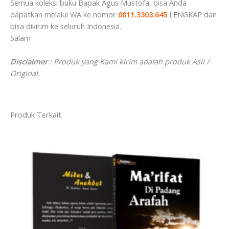
Semua koleksi buku Bapak Agus Mustofa, bisa Anda
dapatkan melalui⁣⁣⁣⁣⁣⁣⁣⁣⁣⁣⁣⁣⁣⁣⁣⁣⁣⁣⁣⁣⁣⁣⁣⁣ WA ke nomor
0811.3303.645
LENGKAP dan
bisa dikirim ⁣⁣⁣⁣⁣⁣⁣⁣⁣⁣⁣⁣⁣⁣⁣⁣⁣⁣⁣⁣⁣⁣⁣⁣⁣⁣⁣⁣⁣⁣⁣⁣⁣⁣⁣⁣⁣⁣ke seluruh Indonesia. ⁣⁣⁣⁣⁣⁣⁣⁣⁣⁣⁣⁣⁣⁣⁣⁣⁣⁣⁣⁣⁣⁣⁣⁣⁣⁣⁣⁣⁣⁣⁣⁣⁣⁣⁣⁣⁣⁣
Salam
Disclaimer :
Produk yang Kami kirim adalah produk Asli /
Original.
Produk Terkait