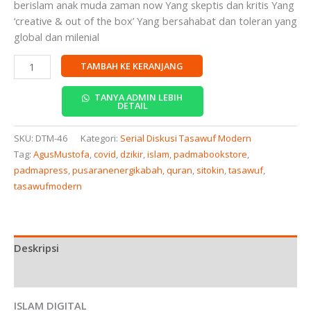
berislam anak muda zaman now Yang skeptis dan kritis Yang
‘creative & out of the box’ Yang bersahabat dan toleran yang
global dan milenial
TAMBAH KE KERANJANG
TANYA ADMIN LEBIH
DETAIL
SKU:
DTM-46
Kategori:
Serial Diskusi Tasawuf Modern
Tag:
AgusMustofa
,
covid
,
dzikir
,
islam
,
padmabookstore
,
padmapress
,
pusaranenergikabah
,
quran
,
sitokin
,
tasawuf
,
tasawufmodern
Deskripsi
Ulasan (0)
ISLAM DIGITAL