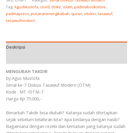
SKU:
DTM-7
Kategori:
Serial Diskusi Tasawuf Modern
Tag:
AgusMustofa
,
covid
,
dzikir
,
islam
,
padmabookstore
,
padmapress
,
pusaranenergikabah
,
quran
,
sitokin
,
tasawuf
,
tasawufmodern
Deskripsi
Ulasan (0)
MENGUBAH TAKDIR
by Agus Mustofa
Serial ke-7 Diskusi Tasawuf Modern (DTM)
Kode : MT /DTM-7
Harga Rp 75.000,-
Benarkah Takdir bisa diubah? Katanya sudah ditetapkan
sejak sebelum kelahiran kita? Apa bedanya dengan nasib?
Bagaimana dengan rezeki dan kematian yang katanya sudah
ditentukan sebelumnya. Penulis buku ini dengan sangat