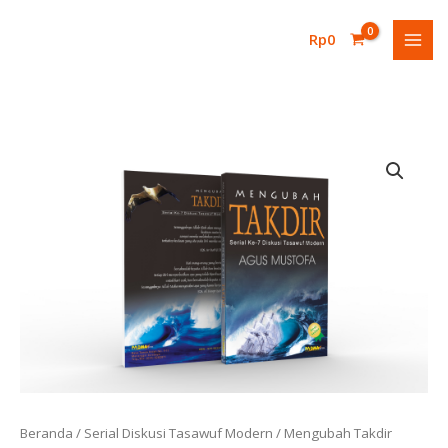
Lewati
ke
Rp
0
konten
Kuantitas
Mengubah
Takdir
Beranda
/
Serial Diskusi Tasawuf Modern
/ Mengubah Takdir