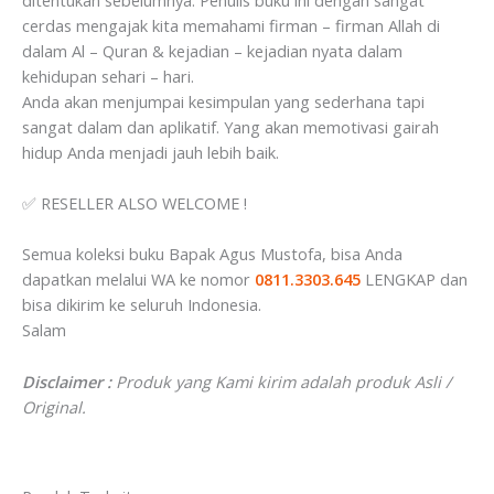
cerdas mengajak kita memahami firman – firman Allah di
dalam Al – Quran & kejadian – kejadian nyata dalam
kehidupan sehari – hari.
Anda akan menjumpai kesimpulan yang sederhana tapi
sangat dalam dan aplikatif. Yang akan memotivasi gairah
hidup Anda menjadi jauh lebih baik.
✅ RESELLER ALSO WELCOME !
Semua koleksi buku Bapak Agus Mustofa, bisa Anda
dapatkan melalui⁣⁣⁣⁣⁣⁣⁣⁣⁣⁣⁣⁣⁣⁣⁣⁣⁣⁣⁣⁣⁣⁣⁣⁣ WA ke nomor
0811.3303.645
LENGKAP dan
bisa dikirim ⁣⁣⁣⁣⁣⁣⁣⁣⁣⁣⁣⁣⁣⁣⁣⁣⁣⁣⁣⁣⁣⁣⁣⁣⁣⁣⁣⁣⁣⁣⁣⁣⁣⁣⁣⁣⁣⁣ke seluruh Indonesia. ⁣⁣⁣⁣⁣⁣⁣⁣⁣⁣⁣⁣⁣⁣⁣⁣⁣⁣⁣⁣⁣⁣⁣⁣⁣⁣⁣⁣⁣⁣⁣⁣⁣⁣⁣⁣⁣⁣
Salam
Disclaimer :
Produk yang Kami kirim adalah produk Asli /
Original.