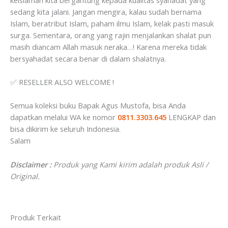
sedang kita jalani. Jangan mengira, kalau sudah bernama
Islam, beratribut Islam, paham ilmu Islam, kelak pasti masuk
surga. Sementara, orang yang rajin menjalankan shalat pun
masih diancam Allah masuk neraka…! Karena mereka tidak
bersyahadat secara benar di dalam shalatnya.
✅ RESELLER ALSO WELCOME !
Semua koleksi buku Bapak Agus Mustofa, bisa Anda
dapatkan melalui⁣⁣⁣⁣⁣⁣⁣⁣⁣⁣⁣⁣⁣⁣⁣⁣⁣⁣⁣⁣⁣⁣⁣⁣ WA ke nomor
0811.3303.645
LENGKAP dan
bisa dikirim ⁣⁣⁣⁣⁣⁣⁣⁣⁣⁣⁣⁣⁣⁣⁣⁣⁣⁣⁣⁣⁣⁣⁣⁣⁣⁣⁣⁣⁣⁣⁣⁣⁣⁣⁣⁣⁣⁣ke seluruh Indonesia. ⁣⁣⁣⁣⁣⁣⁣⁣⁣⁣⁣⁣⁣⁣⁣⁣⁣⁣⁣⁣⁣⁣⁣⁣⁣⁣⁣⁣⁣⁣⁣⁣⁣⁣⁣⁣⁣⁣
Salam
Disclaimer :
Produk yang Kami kirim adalah produk Asli /
Original.
Produk Terkait