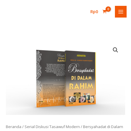
Lewati
ke
Rp
0
konten
Kuantitas
Bersyahadat
di
Dalam
Rahim
Beranda
/
Serial Diskusi Tasawuf Modern
/ Bersyahadat di Dalam