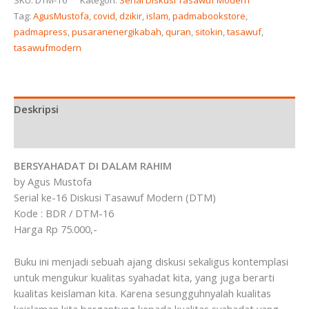
SKU:
DTM-16
Kategori:
Serial Diskusi Tasawuf Modern
Tag:
AgusMustofa
,
covid
,
dzikir
,
islam
,
padmabookstore
,
padmapress
,
pusaranenergikabah
,
quran
,
sitokin
,
tasawuf
,
tasawufmodern
Deskripsi
Ulasan (0)
BERSYAHADAT DI DALAM RAHIM
by Agus Mustofa
Serial ke-16 Diskusi Tasawuf Modern (DTM)
Kode : BDR / DTM-16
Harga Rp 75.000,-
Buku ini menjadi sebuah ajang diskusi sekaligus kontemplasi
untuk mengukur kualitas syahadat kita, yang juga berarti
kualitas keislaman kita. Karena sesungguhnyalah kualitas
keislaman kita bergantung kepada kualitas syahadat yang